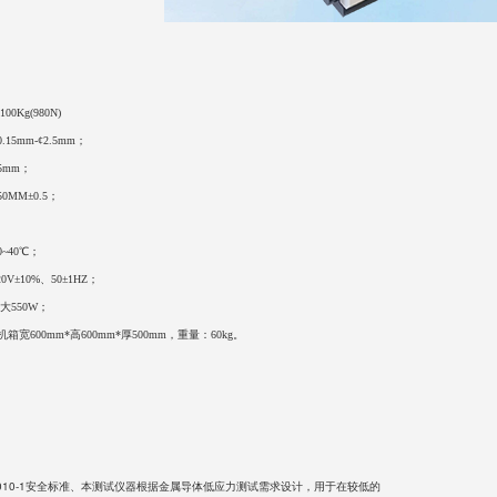
0Kg(980N)
15mm-¢2.5mm；
5mm；
0MM±0.5；
~40℃；
V±10%、50±1HZ；
大550W；
宽600mm*高600mm*厚500mm，重量：60kg。
1010-1安全标准、本测试仪器根据金属导体低应力测试需求设计，用于在较低的