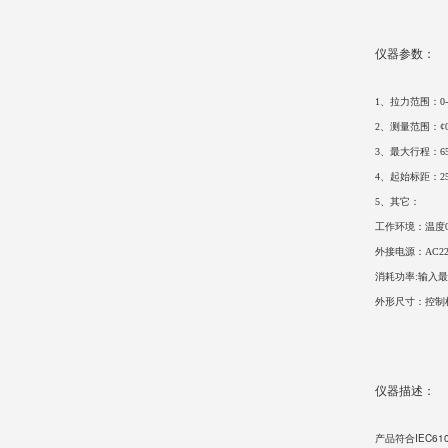
仪器参数：
1、拉力范围：0-10
2、测量范围：¢0.
3、最大行程：6
4、起始标距：25
5、其它：
工作环境：温度0
外接电源：AC220
消耗功率:输入最
外形尺寸：控制机箱
仪器描述：
产品符合IEC6