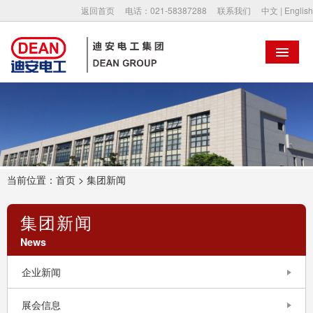
返回首页
电话：021-58387288
联系我们
中文
|
English
首页
关于我们
集团新闻
当前位置：
首页
> 集团新闻
集团产业
集团新闻
集团掠影
News
联系我们
企业新闻
展会信息