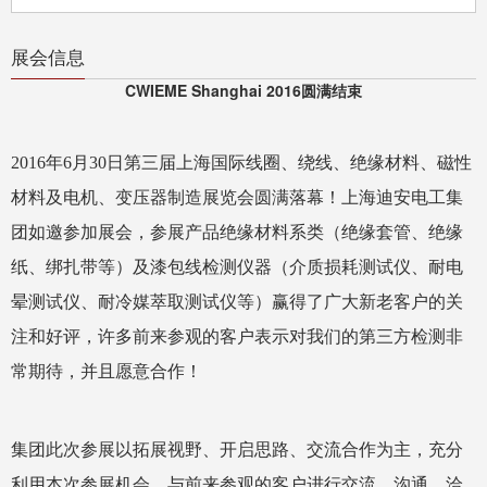
展会信息
CWIEME Shanghai 2016圆满结束
2016年6月30日第三届上海国际线圈、绕线、
绝缘材料、
磁性
材料及电机、变压器制造展览会圆满落幕！上海迪安电工集
团如邀参加展会，
参展产品绝缘材料系类（绝缘套管、绝缘
纸、绑扎带等）及漆包线检测仪器（介质损耗测试仪、耐电
晕测试仪、耐冷媒萃取测试仪等）赢得了广大新老客户的关
注和好评，
许多前来参观的客户表示对我们的第三方检测非
常期待，并且愿意合作！
集团此次参展以拓展视野、开启思路、交流合作为主，充分
利用本次参展机会，与前来参观的客户进行交流、沟通、洽