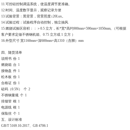
11.可控硅控制调温系统，使温度调节更准确。
12.时间、温度数字显示，观察记录方便
13.试验背景：黑背景，背景照度≤20Lux。
14.试验过程：试验程序自动控制，独立抽风
15.燃烧试验区容积：：＞0.5 立方，长*宽*高约900mm×590mm×1050mm, （可根据
客户要求定做不锈钢机箱、0.75 立方或 1 立方 ）
16.外型尺寸:宽1160mm×深600mm×高1310（含脚）mm
四、随货清单
说明书
份
1
燃烧箱
台
1
接物盘
件
1
松木板
份
1
合格证
份
1
砝码（0.5N）
个
2
不锈钢量规
个
1
排烟管
根
1
电源线
根
1
保险丝
个
1
五、设计标准
GB/T 5169.10-2017、GB 4706.1