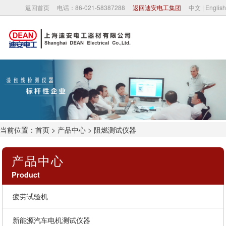
返回首页
电话：86-021-58387288
返回迪安电工集团
中文
|
English
首页
关于我们
公司新闻
当前位置：
首页
>
产品中心
> 阻燃测试仪器
产品中心
产品中心
合作伙伴
Product
联系我们
疲劳试验机
新能源汽车电机测试仪器