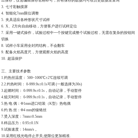
出保存，仅需编辑保存名称即可；所有保存的数据均可在历史数据里查询
3.
七寸彩触摸屏
4.
智能化7mm限位调整
5.
夹具适应各种形状尺寸试样
6.
X、Z方向自由移动，方便客户进行试样定位
7.
采用一键式操作，试验过程中一个按键完成整个试验过程，无需在复杂的按钮间
切换
8.
试样小车采用全封闭结构，不会翻车
9.
配备火焰高度尺，方便观察火焰的高度
10.
超温保护
三、主要技术参数
1.灼热丝温度： 500~1000℃±2℃连续可调
2.2.灼热时间： 0-999.9s±0.1s可调 (一般选择为30s)
3.起燃时间： 0-999.9s±0.1s，自动记录，手动暂停
4.熄灭时间： 0-999.9s±0.1s，自动记录，手动暂停
5.热 电 偶：Φ1mm进口铠装（K型）热电偶
6.灼 热 丝：Φ4 mm的镍铬丝
7.烫入深度：7mm±0.5mm
8.样品压力：0.95±0.1N
9.试验速度：14mm/s 。
10.采用红线光电停止开关,使限位更加精准.