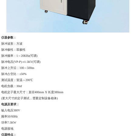
仪器参数：
脉冲波形：方波
脉冲极性：双极性
脉冲频率：1～20KHz(可调)
脉冲电压(VP-P):±1.5KV(可调)
脉冲上升沿：100～500ns
脉冲占空比：≤50%
测试温度：室温～200℃
电机负载：30nf
电机定子最大尺寸：直径400mm X 长度380mm
(更大尺寸的定子测试，需要定制设备箱体)
电源及要求：
输入电压380V
频率50/60Hz
功率7.5KW
电源接地
仪器特点：