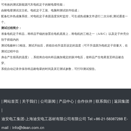
可有效的测试新能源汽车电机定子的耐电晕性能；
由耐电晕测试仪主机、电机定子工装、电脑和测试软件组成；
配备红外热成像系统，对电机定子表面温度实时监控，可生成热成像文件进行二次分析;测试通道一
个。
测试过程简介：
准备电机定子样品，将样品平稳的放置在电机底座上，将电机的三相之一（A/B/C）以及定子外壳分
别于烘箱内的
测试电极杯1/2相连。测试开始后，烘箱自动升温至设定的温度（可不升温因为电机定子容量大，在
测试过程中自
身会产生很高的温度），系统将自动向样品施加规定的脉冲电压，使样品产生电晕直至样品被击
穿。
系统自动记录并保存样品耐电晕的时间及其它测试参数，可打印测试报告。
|
网站首页
|
关于我们
|
公司新闻
|
产品中心
|
合作伙伴
|
联系我们
|
返回集团
|
迪安电工集团-上海迪安电工器材有限公司有限公司 Tel:+86-21-58387288 E-
mail：info@dean.com.cn