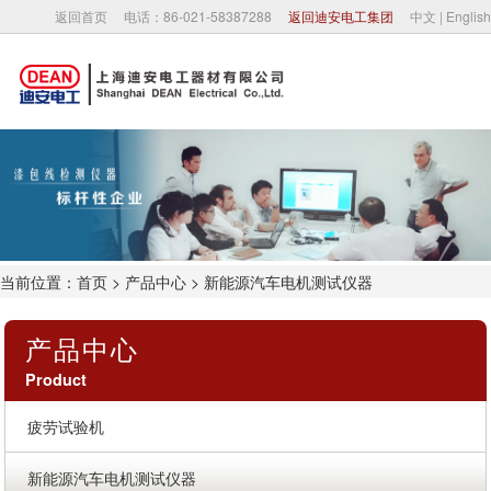
返回首页
电话：86-021-58387288
返回迪安电工集团
中文
|
English
首页
关于我们
公司新闻
当前位置：
首页
>
产品中心
> 新能源汽车电机测试仪器
产品中心
产品中心
合作伙伴
Product
联系我们
疲劳试验机
新能源汽车电机测试仪器