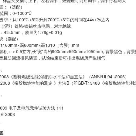
： 样品夹支架可上下、左右调节，燃烧座可前后调节，调节行程均大
置：（选配）
范围：0~1000℃
要求：从100℃±5℃升到700℃±3℃的时间在44s±2s之内
mm（K型）镍铬/镍铝丝热电偶，对地绝缘
Ф5.5mm，质量为1.76g±0.01g
统（选配）
1160mm×深600mm×高1310（含脚）mm
积：＞0.5立方,长*宽*高约900mm×590mm×1050mm, 背景黑色，背景照
音且防回流排风装置，试验结束后可排出燃烧所产生烟气
：
8-2008《塑料燃烧性能的测试-水平法和垂直法》（ANSI/UL94 -2006）
07-2008《橡胶燃烧性能的测定 》方法B（即GB-T13488《橡胶燃烧性
：
-2009 电子及电气元件试验方法 111
16-2008
-1、
置