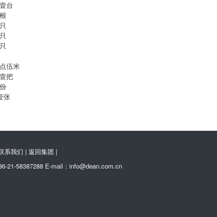
壹台
根
只
只
只
点伍米
壹把
份
壹张
联系我们
|
返回集团
|
387288 E-mail：info@dean.com.cn