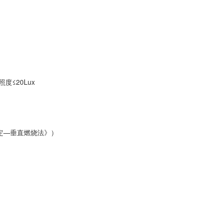
度≤20Lux
能测定—垂直燃烧法》）