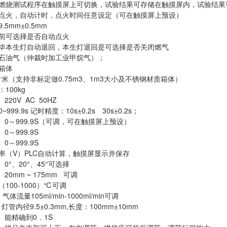
燃烧测试程序在触摸屏上可切换，试验结果可存储在触摸屏内，试验结果
点火，自动计时，点火时间任意设定（可在触摸屏上预设）
5mm±0.5mm
前可选择是否自动点火
毕本生灯自动退回，本生灯退回是可选择是否关闭燃气
石油气（仲裁时加工业甲烷气）；
箱体
方米（支持非标定做0.75m3、1m3大小及不锈钢材质箱体）
100kg
220V AC 50HZ
999.9s 记时精度：10s±0.2s 30s±0.2s；
 0～999.9S（可调，可在触摸屏上预设）
0～999.9S
0～999.9S
率（V）PLC自动计算，触摸屏显示并保存
 0°、20°、45°可选择
20mm ~ 175mm 可调
100-1000）℃可调
气体流量105ml/min-1000ml/min可调
 灯管内径9.5±0.3mm,长度：100mm±10mm
 能精确到0．1S