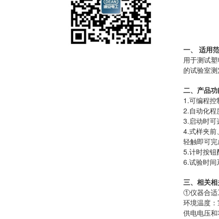
一、 适用
用于测试塑
的试验室测
二、产品功
1.可编程控
2.自动化
3.启动时
4.式样夹
轻触即可完
5.计时按
6.试验时
三、相关相
①仪器合适
环境温度：
供电电压和功