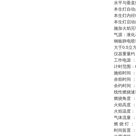
水平与垂直
本生灯自动
本生灯内径9.
本生灯启动
施加火焰完
气源：液化
钢板静电喷
大于0.5立
仪器重量约：
工作电源 ： 
计时范围：0~
施焰时间 ：
余焰时间 ： 
余灼时间 ： 
线性燃烧速
燃烧角度 ：
火焰高度 ： 
火焰温度：（
气体流量 ： 
燃 烧 灯 ：
时间装置 ：