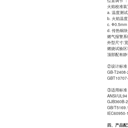
位置调节 
火焰校准装
a.
温度测试
b.
火焰温度
c.
Φ0.5
d.
传热铜块：
燃气报警系
外型尺寸:宽
燃烧试验区容
顶部配有静
②设计标准
GB-T240
GBT107
③适用标准
ANSI/UL94
GJB360B
GB/T5169.
IEC60950
四、产品配