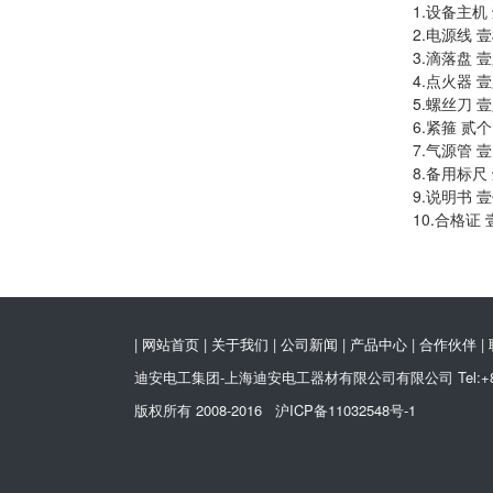
1.设备主机
2.电源线
壹
3.滴落盘
壹
4.点火器
壹
5.螺丝刀
壹
6.紧箍
贰个
7.气源管
壹
8.备用标尺
9.说明书
壹
10.合格证
|
网站首页
|
关于我们
|
公司新闻
|
产品中心
|
合作伙伴
|
迪安电工集团-上海迪安电工器材有限公司有限公司 Tel:+86-21-58
版权所有 2008-2016 沪ICP备11032548号-1